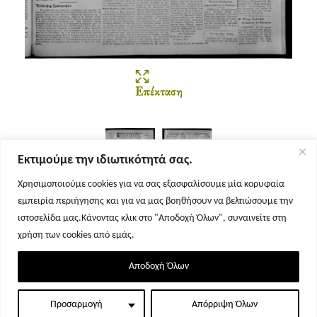
Επέκταση
Εκτιμούμε την ιδιωτικότητά σας.
Χρησιμοποιούμε cookies για να σας εξασφαλίσουμε μία κορυφαία
εμπειρία περιήγησης και για να μας βοηθήσουν να βελτιώσουμε την
Σελίδα 1
Σελίδα 2
ιστοσελίδα μας.Κάνοντας κλικ στο "Αποδοχή Όλων", συναινείτε στη
χρήση των cookies από εμάς.
Αποδοχή Όλων
Προσαρμογή
Απόρριψη Όλων