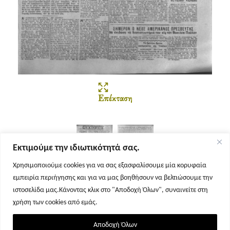
Επέκταση
Εκτιμούμε την ιδιωτικότητά σας.
Χρησιμοποιούμε cookies για να σας εξασφαλίσουμε μία κορυφαία
εμπειρία περιήγησης και για να μας βοηθήσουν να βελτιώσουμε την
Σελίδα 1
Σελίδα 2
ιστοσελίδα μας.Κάνοντας κλικ στο "Αποδοχή Όλων", συναινείτε στη
χρήση των cookies από εμάς.
Αποδοχή Όλων