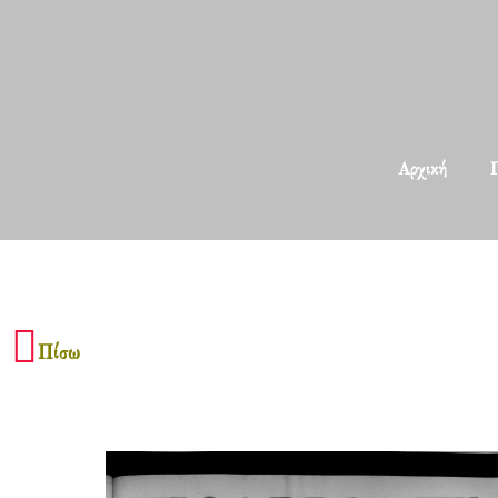
Αρχική
Π
Πίσω