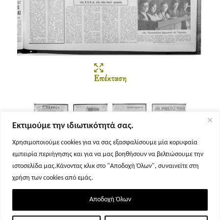
Επέκταση
Εκτιμούμε την ιδιωτικότητά σας.
Χρησιμοποιούμε cookies για να σας εξασφαλίσουμε μία κορυφαία
εμπειρία περιήγησης και για να μας βοηθήσουν να βελτιώσουμε την
Σελίδα 1
Σελίδα 2
Σελίδα 3
Σελίδα 4
ιστοσελίδα μας.Κάνοντας κλικ στο "Αποδοχή Όλων", συναινείτε στη
χρήση των cookies από εμάς.
Αποδοχή Όλων