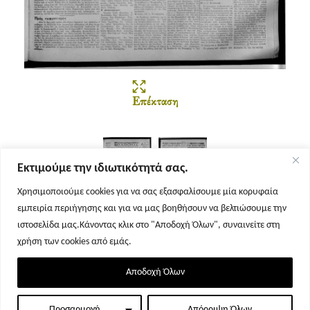
Επέκταση
Εκτιμούμε την ιδιωτικότητά σας.
Χρησιμοποιούμε cookies για να σας εξασφαλίσουμε μία κορυφαία
εμπειρία περιήγησης και για να μας βοηθήσουν να βελτιώσουμε την
Σελίδα 1
Σελίδα 2
ιστοσελίδα μας.Κάνοντας κλικ στο "Αποδοχή Όλων", συναινείτε στη
χρήση των cookies από εμάς.
Αποδοχή Όλων
Προσαρμογή
Απόρριψη Όλων