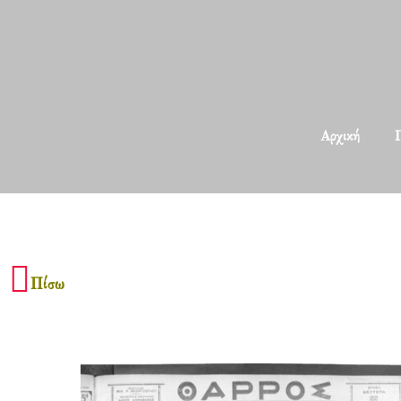
Αρχική
Π
Πίσω