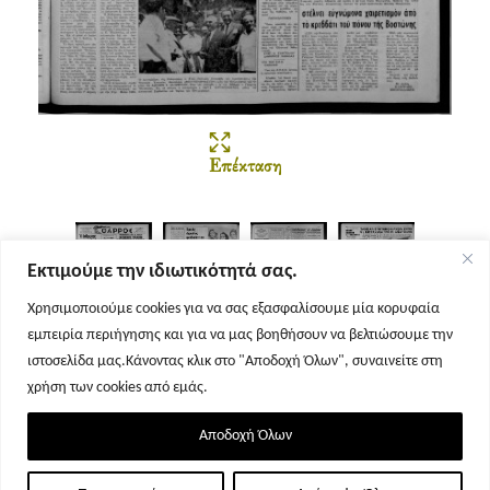
Επέκταση
Εκτιμούμε την ιδιωτικότητά σας.
Χρησιμοποιούμε cookies για να σας εξασφαλίσουμε μία κορυφαία
εμπειρία περιήγησης και για να μας βοηθήσουν να βελτιώσουμε την
Σελίδα 1
Σελίδα 2
Σελίδα 3
Σελίδα 4
ιστοσελίδα μας.Κάνοντας κλικ στο "Αποδοχή Όλων", συναινείτε στη
χρήση των cookies από εμάς.
Αποδοχή Όλων