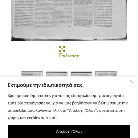
Επέκταση
Εκτιμούμε την ιδιωτικότητά σας.
Χρησιμοποιούμε cookies για να σας εξασφαλίσουμε μία κορυφαία
εμπειρία περιήγησης και για να μας βοηθήσουν να βελτιώσουμε την
Σελίδα 1
Σελίδα 2
Σελίδα 3
Σελίδα 4
ιστοσελίδα μας.Κάνοντας κλικ στο "Αποδοχή Όλων", συναινείτε στη
χρήση των cookies από εμάς.
Αποδοχή Όλων