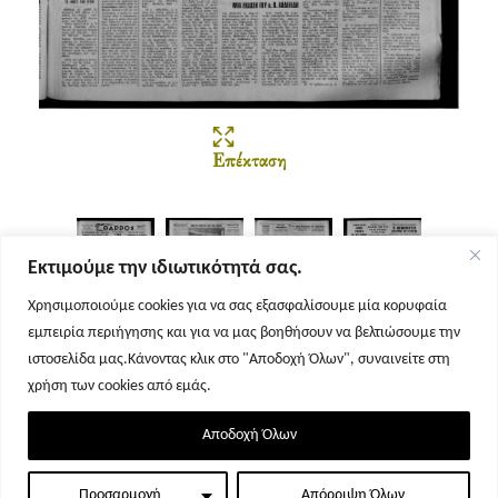
Επέκταση
Εκτιμούμε την ιδιωτικότητά σας.
Χρησιμοποιούμε cookies για να σας εξασφαλίσουμε μία κορυφαία
εμπειρία περιήγησης και για να μας βοηθήσουν να βελτιώσουμε την
Σελίδα 1
Σελίδα 2
Σελίδα 3
Σελίδα 4
ιστοσελίδα μας.Κάνοντας κλικ στο "Αποδοχή Όλων", συναινείτε στη
χρήση των cookies από εμάς.
Αποδοχή Όλων
Προσαρμογή
Απόρριψη Όλων