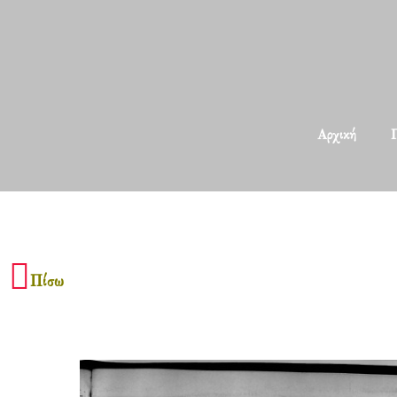
Αρχική
Π
Πίσω