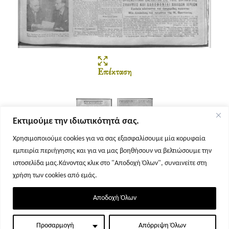
Επέκταση
Εκτιμούμε την ιδιωτικότητά σας.
Χρησιμοποιούμε cookies για να σας εξασφαλίσουμε μία κορυφαία
εμπειρία περιήγησης και για να μας βοηθήσουν να βελτιώσουμε την
Σελίδα 1
Σελίδα 2
ιστοσελίδα μας.Κάνοντας κλικ στο "Αποδοχή Όλων", συναινείτε στη
χρήση των cookies από εμάς.
Αποδοχή Όλων
Προσαρμογή
Απόρριψη Όλων