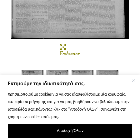
Επέκταση
Εκτιμούμε την ιδιωτικότητά σας.
Χρησιμοποιούμε cookies για να σας εξασφαλίσουμε μία κορυφαία
εμπειρία περιήγησης και για να μας βοηθήσουν να βελτιώσουμε την
Σελίδα 1
Σελίδα 2
Σελίδα 3
Σελίδα 4
ιστοσελίδα μας.Κάνοντας κλικ στο "Αποδοχή Όλων", συναινείτε στη
χρήση των cookies από εμάς.
Αποδοχή Όλων