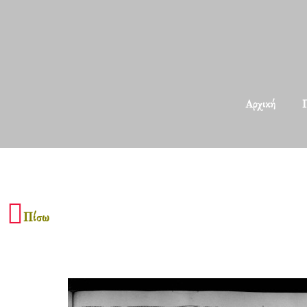
Αρχική
Π
Πίσω