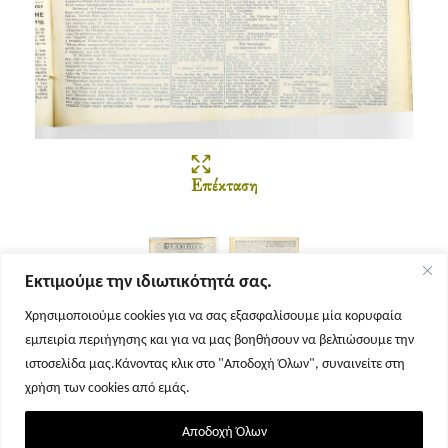
Επέκταση
Εκτιμούμε την ιδιωτικότητά σας.
Χρησιμοποιούμε cookies για να σας εξασφαλίσουμε μία κορυφαία
εμπειρία περιήγησης και για να μας βοηθήσουν να βελτιώσουμε την
Σελίδα 1
Σελίδα 2
ιστοσελίδα μας.Κάνοντας κλικ στο "Αποδοχή Όλων", συναινείτε στη
χρήση των cookies από εμάς.
Αποδοχή Όλων