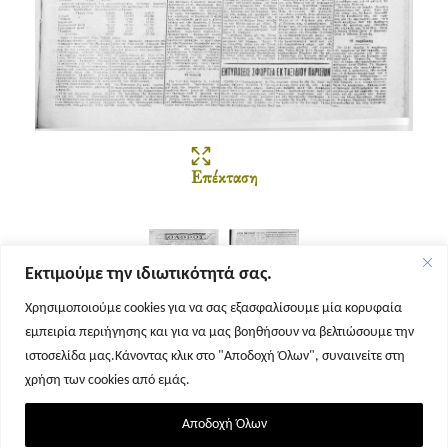
Επέκταση
Εκτιμούμε την ιδιωτικότητά σας.
Χρησιμοποιούμε cookies για να σας εξασφαλίσουμε μία κορυφαία
εμπειρία περιήγησης και για να μας βοηθήσουν να βελτιώσουμε την
Σελίδα 1
Σελίδα 2
ιστοσελίδα μας.Κάνοντας κλικ στο "Αποδοχή Όλων", συναινείτε στη
χρήση των cookies από εμάς.
Αποδοχή Όλων