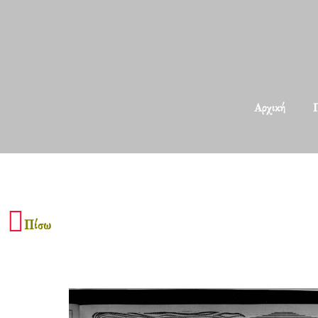
Αρχική
Π
Πίσω