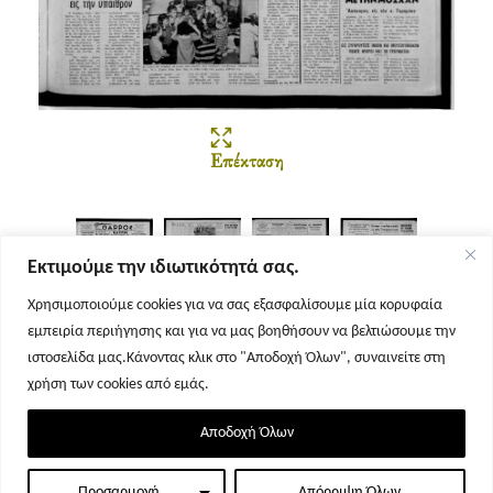
Επέκταση
Εκτιμούμε την ιδιωτικότητά σας.
Χρησιμοποιούμε cookies για να σας εξασφαλίσουμε μία κορυφαία
εμπειρία περιήγησης και για να μας βοηθήσουν να βελτιώσουμε την
Σελίδα 1
Σελίδα 2
Σελίδα 3
Σελίδα 4
ιστοσελίδα μας.Κάνοντας κλικ στο "Αποδοχή Όλων", συναινείτε στη
χρήση των cookies από εμάς.
Αποδοχή Όλων
Προσαρμογή
Απόρριψη Όλων