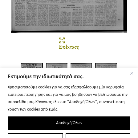
Επέκταση
Εκτιμούμε την ιδιωτικότητά σας.
Χρησιμοποιούμε cookies για να σας εξασφαλίσουμε μία κορυφαία
εμπειρία περιήγησης και για να μας βοηθήσουν να βελτιώσουμε την
Σελίδα 1
Σελίδα 2
Σελίδα 3
Σελίδα 4
ιστοσελίδα μας.Κάνοντας κλικ στο "Αποδοχή Όλων", συναινείτε στη
χρήση των cookies από εμάς.
Αποδοχή Όλων