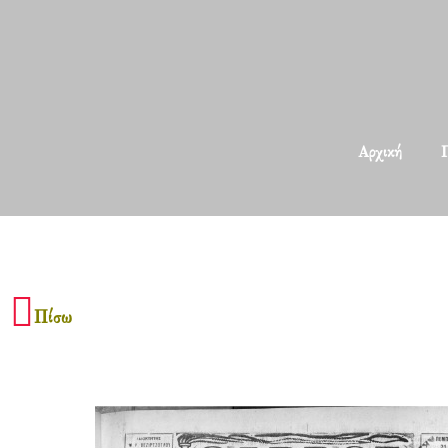
Αρχική
Π
Πίσω