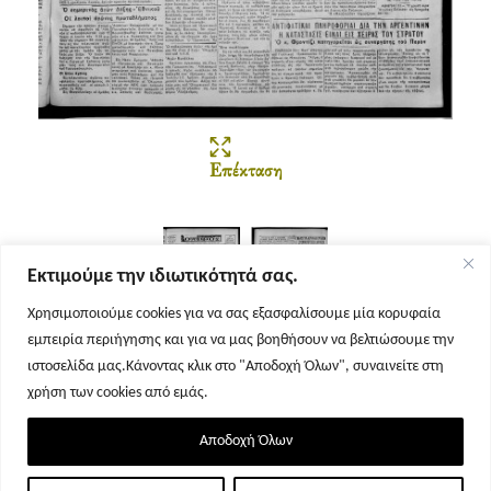
Επέκταση
Εκτιμούμε την ιδιωτικότητά σας.
Χρησιμοποιούμε cookies για να σας εξασφαλίσουμε μία κορυφαία
εμπειρία περιήγησης και για να μας βοηθήσουν να βελτιώσουμε την
Σελίδα 1
Σελίδα 2
ιστοσελίδα μας.Κάνοντας κλικ στο "Αποδοχή Όλων", συναινείτε στη
χρήση των cookies από εμάς.
Αποδοχή Όλων