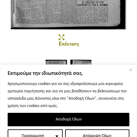
Επέκταση
Εκτιμούμε την ιδιωτικότητά σας.
Χρησιμοποιούμε cookies για να σας εξασφαλίσουμε μία κορυφαία
εμπειρία περιήγησης και για να μας βοηθήσουν να βελτιώσουμε την
Σελίδα 1
Σελίδα 2
ιστοσελίδα μας.Κάνοντας κλικ στο "Αποδοχή Όλων", συναινείτε στη
χρήση των cookies από εμάς.
Αποδοχή Όλων
Προσαρμογή
Απόρριψη Όλων