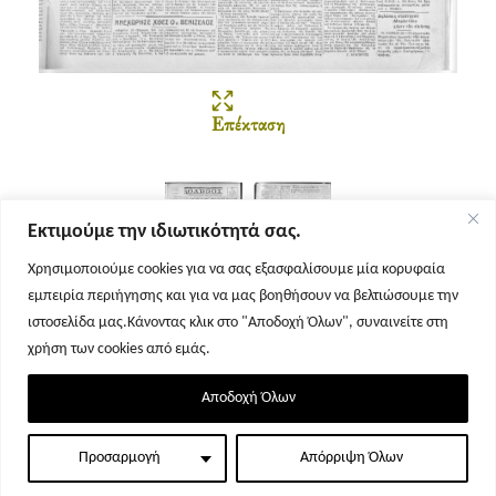
Επέκταση
Εκτιμούμε την ιδιωτικότητά σας.
Χρησιμοποιούμε cookies για να σας εξασφαλίσουμε μία κορυφαία
εμπειρία περιήγησης και για να μας βοηθήσουν να βελτιώσουμε την
Σελίδα 1
Σελίδα 2
ιστοσελίδα μας.Κάνοντας κλικ στο "Αποδοχή Όλων", συναινείτε στη
χρήση των cookies από εμάς.
Αποδοχή Όλων
Προσαρμογή
Απόρριψη Όλων