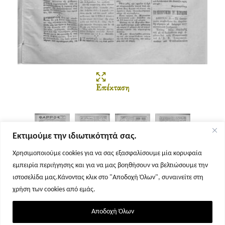
Επέκταση
Εκτιμούμε την ιδιωτικότητά σας.
Χρησιμοποιούμε cookies για να σας εξασφαλίσουμε μία κορυφαία
εμπειρία περιήγησης και για να μας βοηθήσουν να βελτιώσουμε την
Σελίδα 1
Σελίδα 2
Σελίδα 3
Σελίδα 4
ιστοσελίδα μας.Κάνοντας κλικ στο "Αποδοχή Όλων", συναινείτε στη
χρήση των cookies από εμάς.
Αποδοχή Όλων