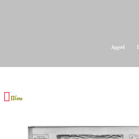
Αρχική
Π
Πίσω