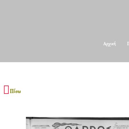
Αρχική
Π
Πίσω