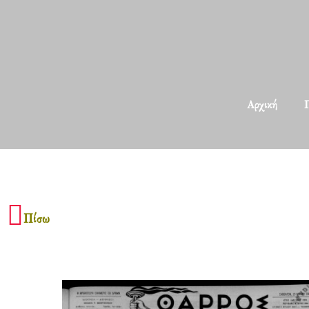
Αρχική
Π
Πίσω