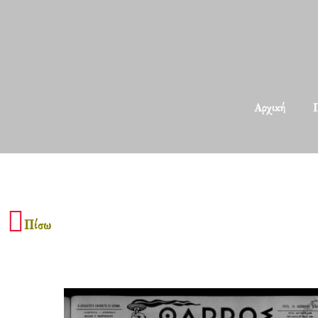
Αρχική
Π
Πίσω