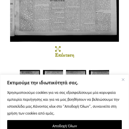
Επέκταση
Εκτιμούμε την ιδιωτικότητά σας.
Χρησιμοποιούμε cookies για να σας εξασφαλίσουμε μία κορυφαία
εμπειρία περιήγησης και για να μας βοηθήσουν να βελτιώσουμε την
Σελίδα 1
Σελίδα 2
Σελίδα 3
Σελίδα 4
ιστοσελίδα μας.Κάνοντας κλικ στο "Αποδοχή Όλων", συναινείτε στη
χρήση των cookies από εμάς.
Αποδοχή Όλων