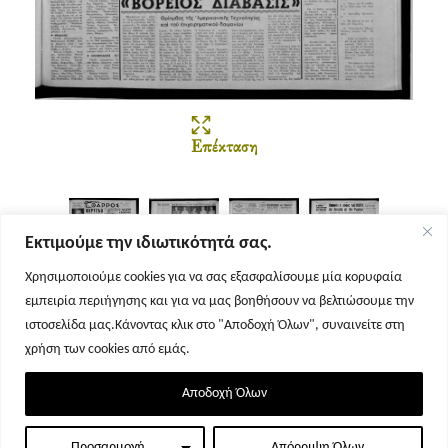
Επέκταση
Εκτιμούμε την ιδιωτικότητά σας.
Χρησιμοποιούμε cookies για να σας εξασφαλίσουμε μία κορυφαία
εμπειρία περιήγησης και για να μας βοηθήσουν να βελτιώσουμε την
Σελίδα 1
Σελίδα 2
Σελίδα 3
Σελίδα 4
ιστοσελίδα μας.Κάνοντας κλικ στο "Αποδοχή Όλων", συναινείτε στη
χρήση των cookies από εμάς.
Αποδοχή Όλων
Προσαρμογή
Απόρριψη Όλων