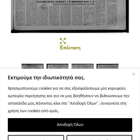
Επέκταση
Εκτιμούμε την ιδιωτικότητά σας.
Χρησιμοποιούμε cookies για να σας εξασφαλίσουμε μία κορυφαία
εμπειρία περιήγησης και για να μας βοηθήσουν να βελτιώσουμε την
Σελίδα 1
Σελίδα 2
Σελίδα 3
Σελίδα 4
ιστοσελίδα μας.Κάνοντας κλικ στο "Αποδοχή Όλων", συναινείτε στη
χρήση των cookies από εμάς.
Αποδοχή Όλων