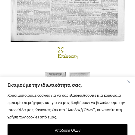
Επέκταση
Εκτιμούμε την ιδιωτικότητά σας.
Χρησιμοποιούμε cookies για να σας εξασφαλίσουμε μία κορυφαία
εμπειρία περιήγησης και για να μας βοηθήσουν να βελτιώσουμε την
Σελίδα 1
Σελίδα 2
ιστοσελίδα μας.Κάνοντας κλικ στο "Αποδοχή Όλων", συναινείτε στη
χρήση των cookies από εμάς.
Αποδοχή Όλων