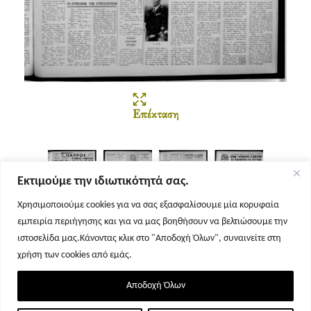
Επέκταση
Εκτιμούμε την ιδιωτικότητά σας.
Χρησιμοποιούμε cookies για να σας εξασφαλίσουμε μία κορυφαία
εμπειρία περιήγησης και για να μας βοηθήσουν να βελτιώσουμε την
Σελίδα 1
Σελίδα 2
Σελίδα 3
Σελίδα 4
ιστοσελίδα μας.Κάνοντας κλικ στο "Αποδοχή Όλων", συναινείτε στη
χρήση των cookies από εμάς.
Αποδοχή Όλων