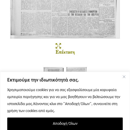
Επέκταση
Εκτιμούμε την ιδιωτικότητά σας.
Χρησιμοποιούμε cookies για να σας εξασφαλίσουμε μία κορυφαία
εμπειρία περιήγησης και για να μας βοηθήσουν να βελτιώσουμε την
Σελίδα 1
Σελίδα 2
ιστοσελίδα μας.Κάνοντας κλικ στο "Αποδοχή Όλων", συναινείτε στη
χρήση των cookies από εμάς.
Αποδοχή Όλων