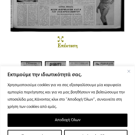
Επέκταση
Εκτιμούμε την ιδιωτικότητά σας.
Χρησιμοποιούμε cookies για να σας εξασφαλίσουμε μία κορυφαία
εμπειρία περιήγησης και για να μας βοηθήσουν να βελτιώσουμε την
Σελίδα 1
Σελίδα 2
Σελίδα 3
Σελίδα 4
ιστοσελίδα μας.Κάνοντας κλικ στο "Αποδοχή Όλων", συναινείτε στη
χρήση των cookies από εμάς.
Αποδοχή Όλων