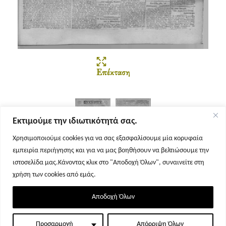
Επέκταση
Εκτιμούμε την ιδιωτικότητά σας.
Χρησιμοποιούμε cookies για να σας εξασφαλίσουμε μία κορυφαία
εμπειρία περιήγησης και για να μας βοηθήσουν να βελτιώσουμε την
Σελίδα 1
Σελίδα 2
ιστοσελίδα μας.Κάνοντας κλικ στο "Αποδοχή Όλων", συναινείτε στη
χρήση των cookies από εμάς.
Αποδοχή Όλων
Προσαρμογή
Απόρριψη Όλων