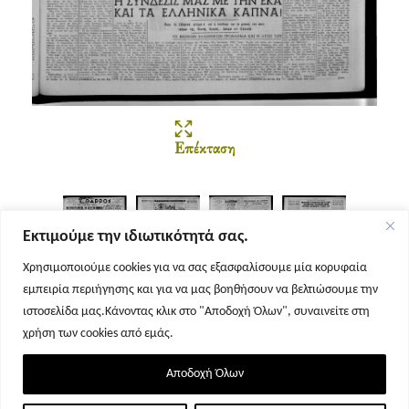
Επέκταση
Εκτιμούμε την ιδιωτικότητά σας.
Χρησιμοποιούμε cookies για να σας εξασφαλίσουμε μία κορυφαία
εμπειρία περιήγησης και για να μας βοηθήσουν να βελτιώσουμε την
Σελίδα 1
Σελίδα 2
Σελίδα 3
Σελίδα 4
ιστοσελίδα μας.Κάνοντας κλικ στο "Αποδοχή Όλων", συναινείτε στη
χρήση των cookies από εμάς.
Αποδοχή Όλων