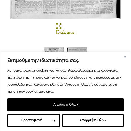
Επέκταση
Εκτιμούμε την ιδιωτικότητά σας.
Χρησιμοποιούμε cookies για να σας εξασφαλίσουμε μία κορυφαία
εμπειρία περιήγησης και για να μας βοηθήσουν να βελτιώσουμε την
Σελίδα 1
Σελίδα 2
ιστοσελίδα μας.Κάνοντας κλικ στο "Αποδοχή Όλων", συναινείτε στη
χρήση των cookies από εμάς.
Αποδοχή Όλων
Προσαρμογή
Απόρριψη Όλων