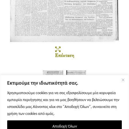
Επέκταση
Εκτιμούμε την ιδιωτικότητά σας.
Χρησιμοποιούμε cookies για να σας εξασφαλίσουμε μία κορυφαία
εμπειρία περιήγησης και για να μας βοηθήσουν να βελτιώσουμε την
Σελίδα 1
Σελίδα 2
ιστοσελίδα μας.Κάνοντας κλικ στο "Αποδοχή Όλων", συναινείτε στη
χρήση των cookies από εμάς.
Αποδοχή Όλων