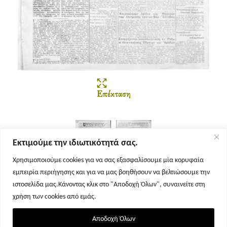
Επέκταση
Εκτιμούμε την ιδιωτικότητά σας.
Χρησιμοποιούμε cookies για να σας εξασφαλίσουμε μία κορυφαία
εμπειρία περιήγησης και για να μας βοηθήσουν να βελτιώσουμε την
Σελίδα 1
Σελίδα 2
ιστοσελίδα μας.Κάνοντας κλικ στο "Αποδοχή Όλων", συναινείτε στη
χρήση των cookies από εμάς.
Αποδοχή Όλων