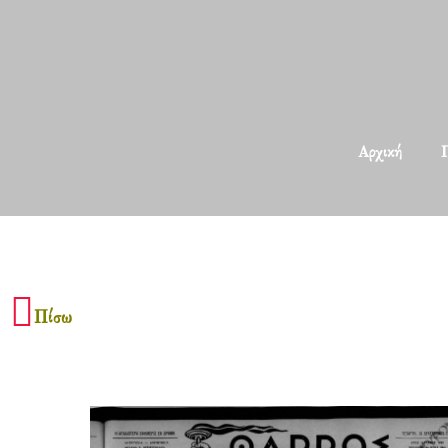
Αρχική
Π
Πίσω