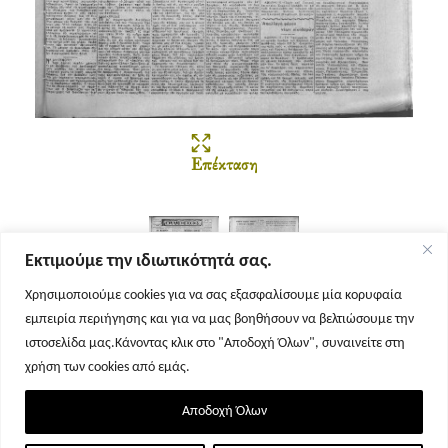
Επέκταση
Εκτιμούμε την ιδιωτικότητά σας.
Χρησιμοποιούμε cookies για να σας εξασφαλίσουμε μία κορυφαία
εμπειρία περιήγησης και για να μας βοηθήσουν να βελτιώσουμε την
Σελίδα 1
Σελίδα 2
ιστοσελίδα μας.Κάνοντας κλικ στο "Αποδοχή Όλων", συναινείτε στη
χρήση των cookies από εμάς.
Αποδοχή Όλων