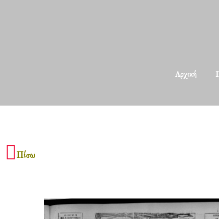
Αρχική
Π
Πίσω