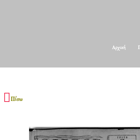
Αρχική
Π
Πίσω