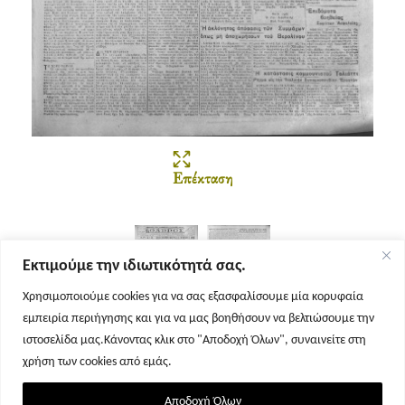
Επέκταση
Εκτιμούμε την ιδιωτικότητά σας.
Χρησιμοποιούμε cookies για να σας εξασφαλίσουμε μία κορυφαία
εμπειρία περιήγησης και για να μας βοηθήσουν να βελτιώσουμε την
Σελίδα 1
Σελίδα 2
ιστοσελίδα μας.Κάνοντας κλικ στο "Αποδοχή Όλων", συναινείτε στη
χρήση των cookies από εμάς.
Αποδοχή Όλων