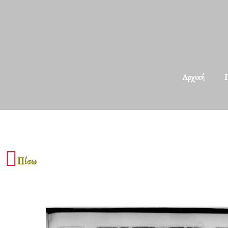
Αρχική
Π
Πίσω