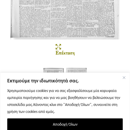
Επέκταση
Εκτιμούμε την ιδιωτικότητά σας.
Χρησιμοποιούμε cookies για να σας εξασφαλίσουμε μία κορυφαία
εμπειρία περιήγησης και για να μας βοηθήσουν να βελτιώσουμε την
Σελίδα 1
Σελίδα 2
ιστοσελίδα μας.Κάνοντας κλικ στο "Αποδοχή Όλων", συναινείτε στη
χρήση των cookies από εμάς.
Αποδοχή Όλων