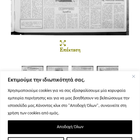
Επέκταση
Εκτιμούμε την ιδιωτικότητά σας.
Χρησιμοποιούμε cookies για να σας εξασφαλίσουμε μία κορυφαία
εμπειρία περιήγησης και για να μας βοηθήσουν να βελτιώσουμε την
Σελίδα 1
Σελίδα 2
Σελίδα 3
Σελίδα 4
ιστοσελίδα μας.Κάνοντας κλικ στο "Αποδοχή Όλων", συναινείτε στη
χρήση των cookies από εμάς.
Αποδοχή Όλων