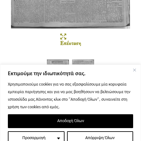
Επέκταση
Εκτιμούμε την ιδιωτικότητά σας.
Χρησιμοποιούμε cookies για να σας εξασφαλίσουμε μία κορυφαία
εμπειρία περιήγησης και για να μας βοηθήσουν να βελτιώσουμε την
Σελίδα 1
Σελίδα 2
ιστοσελίδα μας.Κάνοντας κλικ στο "Αποδοχή Όλων", συναινείτε στη
χρήση των cookies από εμάς.
Αποδοχή Όλων
Προσαρμογή
Απόρριψη Όλων