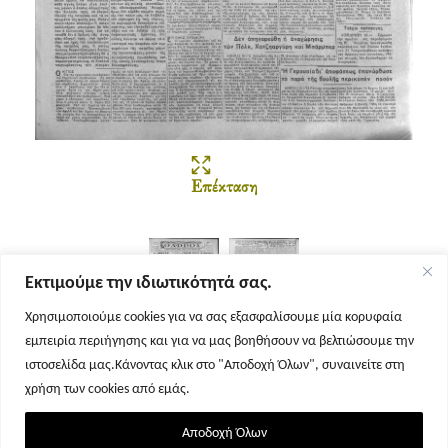
Επέκταση
Εκτιμούμε την ιδιωτικότητά σας.
Χρησιμοποιούμε cookies για να σας εξασφαλίσουμε μία κορυφαία
εμπειρία περιήγησης και για να μας βοηθήσουν να βελτιώσουμε την
Σελίδα 1
Σελίδα 2
ιστοσελίδα μας.Κάνοντας κλικ στο "Αποδοχή Όλων", συναινείτε στη
χρήση των cookies από εμάς.
Αποδοχή Όλων