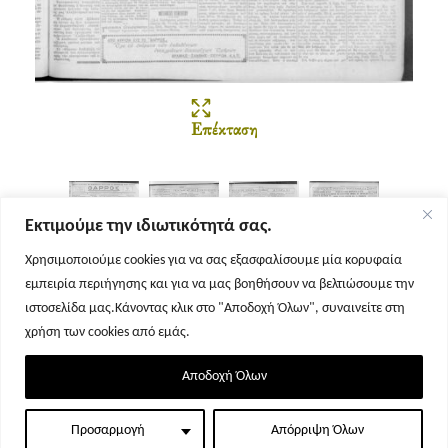
Επέκταση
Εκτιμούμε την ιδιωτικότητά σας.
Χρησιμοποιούμε cookies για να σας εξασφαλίσουμε μία κορυφαία
εμπειρία περιήγησης και για να μας βοηθήσουν να βελτιώσουμε την
Σελίδα 1
Σελίδα 2
Σελίδα 3
Σελίδα 4
ιστοσελίδα μας.Κάνοντας κλικ στο "Αποδοχή Όλων", συναινείτε στη
χρήση των cookies από εμάς.
Αποδοχή Όλων
Προσαρμογή
Απόρριψη Όλων